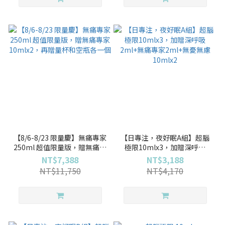
【8/6-8/23 限量慶】無痛專家
【日專注，夜好眠A組】超腦
250ml 超值限量版，贈無痛專
極限10mlx3，加贈深呼吸
家10mlx2，再贈量杯和空瓶
2ml+無痛專家2ml+無憂無慮
NT$7,388
NT$3,188
各一個
10mlx2
NT$11,750
NT$4,170