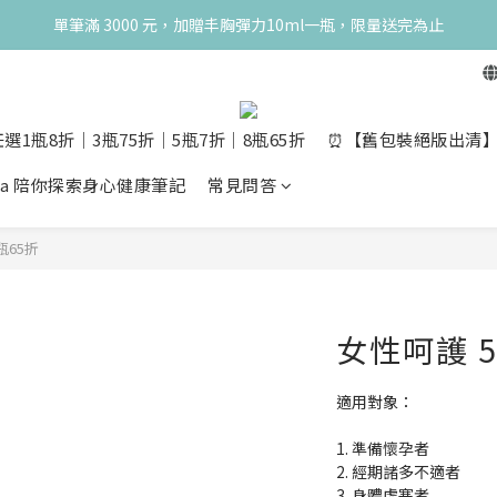
典！250ml 無痛/深呼吸/橙花開賣！獨享 68 折再送 20ml 隨身瓶，再享超
單筆滿 3000 元，加贈丰胸彈力10ml一瓶，限量送完為止
典！250ml 無痛/深呼吸/橙花開賣！獨享 68 折再送 20ml 隨身瓶，再享超
選1瓶8折│3瓶75折│5瓶7折│8瓶65折
⏰【舊包裝絕版出清】10m
opia 陪你探索身心健康筆記
常見問答
瓶65折
女性呵護 5
適用對象：
1. 準備懷孕者
2. 經期諸多不適者
3. 身體虛寒者