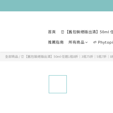
😍 8月慶
😍 8月慶
首頁
⏰【舊包裝絕版出清】50ml 任
推薦指南
所有商品
🌱 Phyt
全部商品
/
⏰【舊包裝絕版出清】50ml 任選1瓶8折│3瓶75折│5瓶7折│8