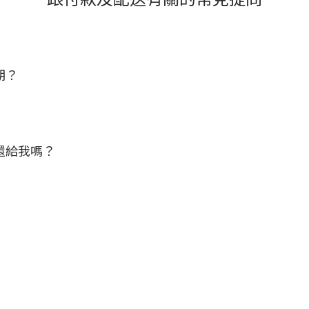
期？
還給我嗎？