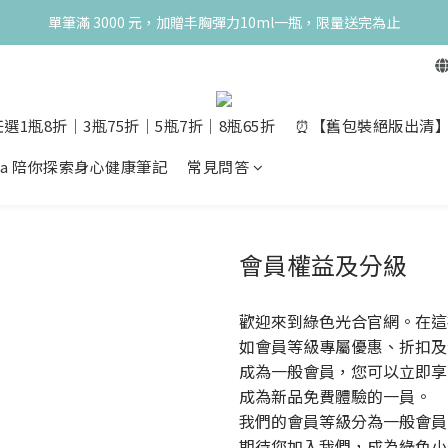
典！250ml 無痛/深呼吸/橙花開賣！獨享 68 折再送 20ml 隨身瓶，再享超
單筆滿 3000 元，加贈丰胸彈力10ml一瓶，限量送完為止
典！250ml 無痛/深呼吸/橙花開賣！獨享 68 折再送 20ml 隨身瓶，再享超
選1瓶8折│3瓶75折│5瓶7折│8瓶65折
⏰【舊包裝絕版出清】10m
opia 陪你探索身心健康筆記
常見問答
會員權益及分級
歡迎來到綠色光合官網。在這
如會員等級專屬優惠、折扣及
成為一般會員，您可以立即享
成為新品免費體驗的一員。
我們的會員等級分為一般會員、
期待您加入我們，成為綠色小