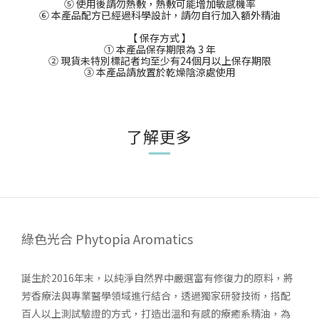
⑤ 使用後請勿熱敷，熱敷可能增加敏感機率
⑥ 本產品配方已經過科學設計，請勿自行加入額外精油
【 保存方式 】
① 本產品保存期限為 3 年
② 現貨未特別標記者均至少有24個月以上保存期限
③ 本產品請放置於乾燥陰涼處使用
了解更多
綠色光合 Phytopia Aromatics
誕生於2016年末，以純淨自然界中嚴選富有修復力的原料，將
芳香療法與專業醫學領域進行結合，透過獨家研發技術，搭配
百人以上測試驗證的方式，打造出溫和有感的療癒系精油，為