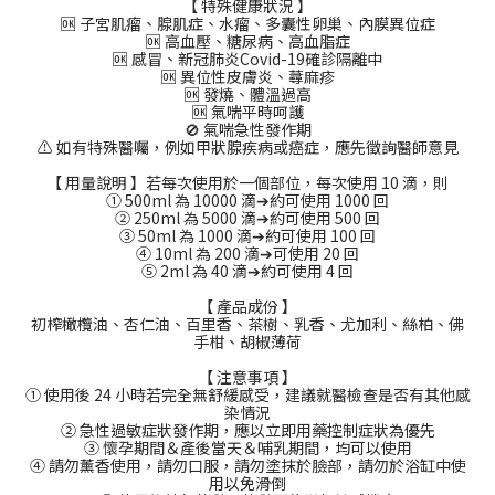
【 特殊健康狀況 】
🆗 子宮肌瘤、腺肌症、水瘤、多囊性卵巢、內膜異位症
🆗 高血壓、糖尿病、高血脂症
🆗 感冒、新冠肺炎Covid-19確診隔離中
🆗 異位性皮膚炎、蕁麻疹
🆗 發燒、體溫過高
🆗 氣喘平時呵護
🚫 氣喘急性發作期
⚠️ 如有特殊醫囑，例如甲狀腺疾病或癌症，應先徵詢醫師意見
【 用量說明 】若每次使用於一個部位，每次使用 10 滴，則
① 500ml 為 10000 滴➔約可使用 1000 回
② 250ml 為 5000 滴➔約可使用 500 回
③ 50ml 為 1000 滴➔約可使用 100 回
④ 10ml 為 200 滴➔可使用 20 回
⑤ 2ml 為 40 滴➔約可使用 4 回
【 產品成份 】
初榨橄欖油、杏仁油、百里香、茶樹、乳香、尤加利、絲柏、佛
手柑、胡椒薄荷
【 注意事項 】
① 使用後 24 小時若完全無舒緩感受，建議就醫檢查是否有其他感
染情況
② 急性過敏症狀發作期，應以立即用藥控制症狀為優先
③ 懷孕期間＆產後當天＆哺乳期間，均可以使用
④ 請勿薰香使用，請勿口服，請勿塗抹於臉部，請勿於浴缸中使
用以免滑倒