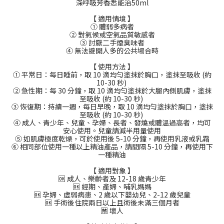
深呼吸芳香悉能治50ml
【 適用情境 】
① 體弱多病者
② 對氣候或空氣品質敏感者
③ 討厭二手煙臭味者
④ 無法避開人多的公共場合時
【 使用方法 】
① 平常日：每日睡前，取 10 滴均勻塗抹於胸口，塗抹至吸收 (約
10-30 秒)
② 急性期：每 30 分鐘，取 10 滴均勻塗抹於大腿內側肌膚，塗抹
至吸收 (約 10-30 秒)
③ 恢復期：持續一週，每日早晚，取 10 滴均勻塗抹於胸口，塗抹
至吸收 (約 10-30 秒)
④ 成人、青少年、兒童、孕婦、長者、發燒或體溫過高者，均可
安心使用。兒童請減半用量使用
⑤ 如肌膚極度乾燥，可於使用後 5-10 分鐘，再使用乳液或乳霜
⑥ 相同部位使用一種以上精油產品，請間隔 5-10 分鐘，再使用下
一種精油
【 適用對象 】
🆗 成人、樂齡者及 12-18 歲青少年
🆗 經期、產婦、哺乳媽媽
🆗 孕婦、虛弱病患、2 歲以下嬰幼兒、2-12 歲兒童
🆗 手術後住院兩日以上且術後未滿三個月者
🈲 壞人