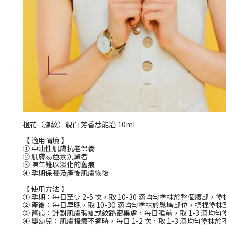
橙花（撫紋）靚白 芳香悉能治 10ml
【 適用情境 】
① 中油性肌膚抗老保養
② 肌膚易色素沉澱者
③ 陳年難以淡化的舊痕
④ 孕期保養及產後肌膚恢復
【 使用方法 】
① 孕期：每日至少 2-5 次，取 10-30 滴均勻塗抹於整個腹部，塗抹至
② 產後：每日早晚，取 10-30 滴均勻塗抹於鬆垮部位，揉捏塗抹至吸收
③ 舊痕：針對肌膚瑕疵或紋路密集處，每日睡前，取 1-3 滴均勻塗抹
④ 嬰幼兒：肌膚搔癢不適時，每日 1-2 次，取 1-3 滴均勻塗抹於不適