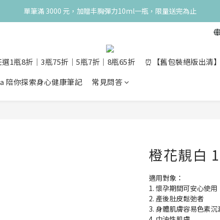
典！250ml 無痛/深呼吸/橙花開賣！獨享 68 折再送 20ml 隨身瓶，再享超
單筆滿 3000 元，加贈丰胸彈力10ml一瓶，限量送完為止
典！250ml 無痛/深呼吸/橙花開賣！獨享 68 折再送 20ml 隨身瓶，再享超
選1瓶8折│3瓶75折│5瓶7折│8瓶65折
⏰【舊包裝絕版出清】10m
opia 陪你探索身心健康筆記
常見問答
橙花靚白 1
適用對象：
1. 懷孕期間可安心使用
2. 產後肚皮鬆弛者
3. 身體肌膚容易色素沉
4. 中油性肌膚