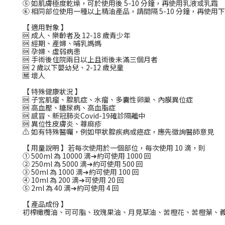
⑤ 如肌膚極度乾燥，可於使用後 5-10 分鐘，再使用乳液或乳霜
⑥ 相同部位使用一種以上精油產品，請間隔 5-10 分鐘，再使用
【 適用對象 】
🆗 成人、樂齡者及 12-18 歲青少年
🆗 經期、產婦、哺乳媽媽
🆗 孕婦、虛弱病患
🆗 手術後住院兩日以上且術後未滿三個月者
🆗 2 歲以下嬰幼兒、2-12 歲兒童
🈲 壞人
【 特殊健康狀況 】
🆗 子宮肌瘤、腺肌症、水瘤、多囊性卵巢、內膜異位症
🆗 高血壓、糖尿病、高血脂症
🆗 感冒、新冠肺炎Covid-19確診隔離中
🆗 異位性皮膚炎、蕁麻疹
⚠️ 如有特殊醫囑，例如甲狀腺疾病或癌症，應先徵詢醫師意見
【 用量說明 】若每次使用於一個部位，每次使用 10 滴，則
① 500ml 為 10000 滴➔約可使用 1000 回
② 250ml 為 5000 滴➔約可使用 500 回
③ 50ml 為 1000 滴➔約可使用 100 回
④ 10ml 為 200 滴➔可使用 20 回
⑤ 2ml 為 40 滴➔約可使用 4 回
【 產品成份 】
初榨橄欖油、可可脂、玫瑰果油、月見草油、苦橙花、苦橙葉、