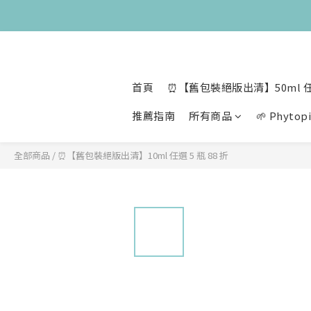
😍 8月慶
😍 8月慶
首頁
⏰【舊包裝絕版出清】50ml 任
推薦指南
所有商品
🌱 Phyt
全部商品
/
⏰【舊包裝絕版出清】10ml 任選 5 瓶 88 折