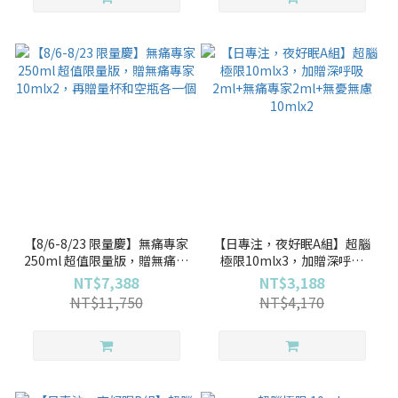
【8/6-8/23 限量慶】無痛專家
【日專注，夜好眠A組】超腦
250ml 超值限量版，贈無痛專
極限10mlx3，加贈深呼吸
家10mlx2，再贈量杯和空瓶
2ml+無痛專家2ml+無憂無慮
NT$7,388
NT$3,188
各一個
10mlx2
NT$11,750
NT$4,170