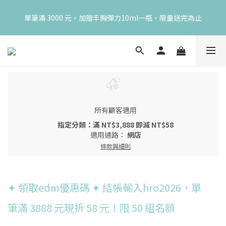
😍 8月慶典！250ml 無痛/深呼吸/橙花開賣！獨享 68 折再送 20ml 
單筆滿 3000 元，加贈丰胸彈力10ml一瓶，限量送完為止
隨身瓶，再享超值滿額贈 👉
😍 8月慶典！250ml 無痛/深呼吸/橙花開賣！獨享 68 折再送 20ml 
隨身瓶，再享超值滿額贈 👉
所有顧客適用
指定分類：滿 NT$3,888 即減 NT$58
適用通路：
網店
條款與細則
✦ 領取edm優惠碼 ✦ 結帳輸入hro2026，單
筆滿 3888 元現折 58 元！限 50 組名額