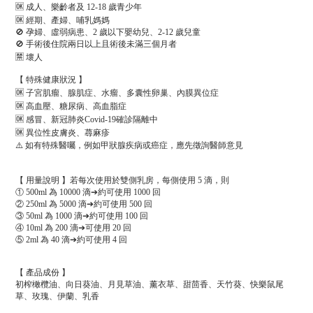
🆗 成人、樂齡者及 12-18 歲青少年
🆗 經期、產婦、哺乳媽媽
🚫 孕婦、虛弱病患、2 歲以下嬰幼兒、2-12 歲兒童
🚫 手術後住院兩日以上且術後未滿三個月者
🈲 壞人
【 特殊健康狀況 】
🆗 子宮肌瘤、腺肌症、水瘤、多囊性卵巢、內膜異位症
🆗 高血壓、糖尿病、高血脂症
🆗 感冒、新冠肺炎Covid-19確診隔離中
🆗 異位性皮膚炎、蕁麻疹
⚠️ 如有特殊醫囑，例如甲狀腺疾病或癌症，應先徵詢醫師意見
【 用量說明 】若每次使用於雙側乳房，每側使用 5 滴，則
① 500ml 為 10000 滴➔約可使用 1000 回
② 250ml 為 5000 滴➔約可使用 500 回
③ 50ml 為 1000 滴➔約可使用 100 回
④ 10ml 為 200 滴➔可使用 20 回
⑤ 2ml 為 40 滴➔約可使用 4 回
【 產品成份 】
初榨橄欖油、向日葵油、月見草油、薰衣草、甜茴香、天竹葵、快樂鼠尾
草、玫瑰、伊蘭、乳香