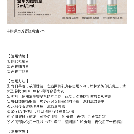
ml
丰胸彈力芳香護膚油 2
【 適用情境 】
① 胸部乾癟者
② 產後哺乳者
③ 產後垂鬆者
【 使用方法 】
① 每日早晚，或僅睡前，左右兩側乳房各使用 5 滴，塗抹於胸部肌膚上，塗
抹至吸收 (約 10-30 秒) 即可穿著內衣
② 亦可只使用於較需要幫助的單側，或取 1 滴塗抹於嘴唇＆私密處
③ 每日蔬果攝取量，務必超過 5 個拳頭的份量，以利成效展現
④ 沐浴後＆運動後使用，成效最有感
⑤ 於 SPA 中使用，請以植物油稀釋 8-10 倍
⑥ 如肌膚極度乾燥，可於使用後 5-10 分鐘，再使用乳液或乳霜
⑦ 相同部位使用一種以上精油產品，請間隔 5-10 分鐘，再使用下一種精油
【 適用對象 】