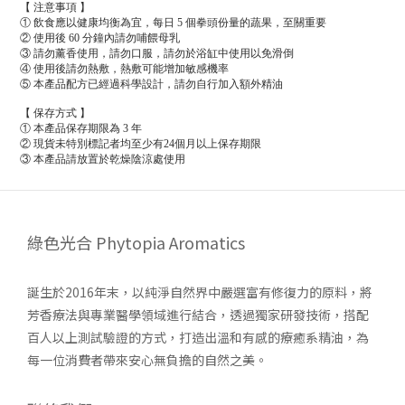
【 注意事項 】
① 飲食應以健康均衡為宜，每日 5 個拳頭份量的蔬果，至關重要
② 使用後 60 分鐘內請勿哺餵母乳
③ 請勿薰香使用，請勿口服，請勿於浴缸中使用以免滑倒
④ 使用後請勿熱敷，熱敷可能增加敏感機率
⑤ 本產品配方已經過科學設計，請勿自行加入額外精油
【 保存方式 】
① 本產品保存期限為 3 年
② 現貨未特別標記者均至少有24個月以上保存期限
③ 本產品請放置於乾燥陰涼處使用
綠色光合 Phytopia Aromatics
誕生於2016年末，以純淨自然界中嚴選富有修復力的原料，將
芳香療法與專業醫學領域進行結合，透過獨家研發技術，搭配
百人以上測試驗證的方式，打造出溫和有感的療癒系精油，為
每一位消費者帶來安心無負擔的自然之美。