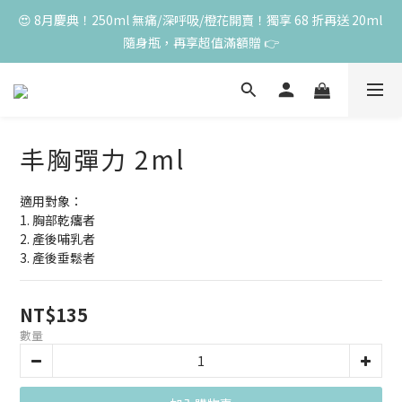
😍 8月慶典！250ml 無痛/深呼吸/橙花開賣！獨享 68 折再送 20ml 
高峰期家長很安心 🧡 滿 3000 元加贈深呼吸10ml一瓶！限量送完
隨身瓶，再享超值滿額贈 👉
為止
😍 50ml 任一瓶結帳享 8 折，任三瓶享 75 折，任五瓶享 7 折！想
大量訂購另有優惠，快來私訊小編哦 👉 
高峰期家長很安心 🧡 滿 3000 元加贈深呼吸10ml一瓶！限量送完
丰胸彈力 2ml
為止
適用對象：
1. 胸部乾癟者
2. 產後哺乳者
3. 產後垂鬆者
NT$135
數量