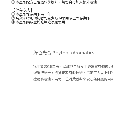
④ 本產品配方已經過科學設計，請勿自行加入額外精油
【 保存方式 】
① 本產品保存期限為 3 年
② 現貨未特別標記者均至少有24個月以上保存期限
③ 本產品請放置於乾燥陰涼處使用
綠色光合 Phytopia Aromatics
誕生於2016年末，以純淨自然界中嚴選富有修復
域進行結合，透過獨家研發技術，搭配百人以上測
療癒系精油，為每一位消費者帶來安心無負擔的自