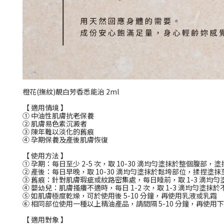
橙花(撫紋)靚白芳香悉能治 2ml
【 適用情境 】
① 中油性肌膚抗老保養
② 肌膚易色素沉澱者
③ 陳年難以淡化的舊痕
④ 孕期保養及產後肌膚恢復
【 使用方法 】
① 孕期：每日至少 2-5 次，取 10-30 滴均勻塗抹於整個腹部，塗抹至
② 產後：每日早晚，取 10-30 滴均勻塗抹於鬆垮部位，揉捏塗抹至吸收
③ 舊痕：針對肌膚瑕疵或紋路密集處，每日睡前，取 1-3 滴均勻塗抹
④ 嬰幼兒：肌膚搔癢不適時，每日 1-2 次，取 1-3 滴均勻塗抹於不適
⑤ 如肌膚極度乾燥，可於使用後 5-10 分鐘，再使用乳液或乳霜
⑥ 相同部位使用一種以上精油產品，請間隔 5-10 分鐘，再使用
【 適用對象 】