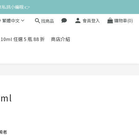
來私訊小編哦 👉 
繁體中文
會員登入
購物車(0)
找商品
l 任選 5 瓶 88 折
商店介紹
ml
澱者