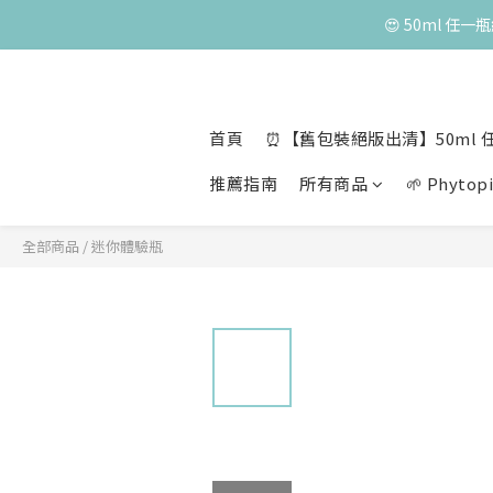
😍 50ml 任
首頁
⏰【舊包裝絕版出清】50ml 任
推薦指南
所有商品
🌱 Phyt
全部商品
/
迷你體驗瓶