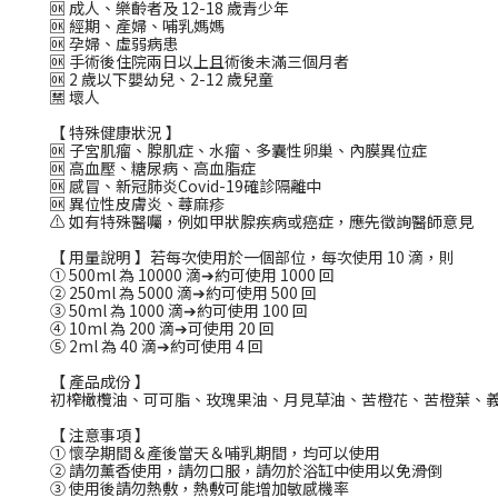
🆗 成人、樂齡者及 12-18 歲青少年
🆗 經期、產婦、哺乳媽媽
🆗 孕婦、虛弱病患
🆗 手術後住院兩日以上且術後未滿三個月者
🆗 2 歲以下嬰幼兒、2-12 歲兒童
🈲 壞人
【 特殊健康狀況 】
🆗 子宮肌瘤、腺肌症、水瘤、多囊性卵巢、內膜異位症
🆗 高血壓、糖尿病、高血脂症
🆗 感冒、新冠肺炎Covid-19確診隔離中
🆗 異位性皮膚炎、蕁麻疹
⚠️ 如有特殊醫囑，例如甲狀腺疾病或癌症，應先徵詢醫師意見
【 用量說明 】若每次使用於一個部位，每次使用 10 滴，則
① 500ml 為 10000 滴➔約可使用 1000 回
② 250ml 為 5000 滴➔約可使用 500 回
③ 50ml 為 1000 滴➔約可使用 100 回
④ 10ml 為 200 滴➔可使用 20 回
⑤ 2ml 為 40 滴➔約可使用 4 回
【 產品成份 】
初榨橄欖油、可可脂、玫瑰果油、月見草油、苦橙花、苦橙葉、
【 注意事項 】
① 懷孕期間＆產後當天＆哺乳期間，均可以使用
② 請勿薰香使用，請勿口服，請勿於浴缸中使用以免滑倒
③ 使用後請勿熱敷，熱敷可能增加敏感機率