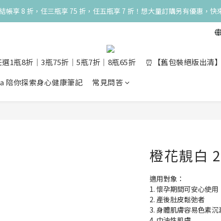
一瓶結帳享 8 折，任三瓶享 75 折，任五瓶享 7 折！想大量訂購另有優惠，快
高峰期很安心 🧡 滿 3000 元加贈深呼吸10ml一瓶！限量送完為止
高峰期很安心 🧡 滿 3000 元加贈深呼吸10ml一瓶！限量送完為止
選1瓶8折│3瓶75折│5瓶7折│8瓶65折
⏰【舊包裝絕版出清】10m
opia 陪你探索身心健康筆記
常見問答
橙花靚白 2
適用對象：
1. 懷孕期間可安心使用
2. 產後肚皮鬆弛者
3. 身體肌膚容易色素沉
4. 中油性肌膚