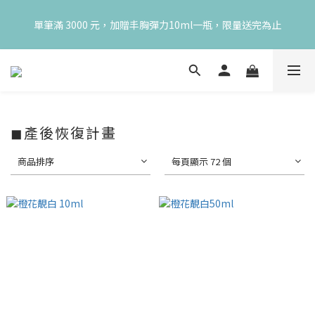
😍 8月慶典！250ml 無痛/深呼吸/橙花開賣！獨享 68 折再送 20ml 
單筆滿 3000 元，加贈丰胸彈力10ml一瓶，限量送完為止
隨身瓶，再享超值滿額贈 👉
😍 8月慶典！250ml 無痛/深呼吸/橙花開賣！獨享 68 折再送 20ml 
隨身瓶，再享超值滿額贈 👉
◼產後恢復計畫
商品排序
每頁顯示 72 個