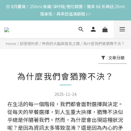
😍 8月慶典！250ml 無痛/深呼吸/橙花開賣！獨享 68 折再送 20ml 
😍 8月慶典！250ml 無痛/深呼吸/橙花開賣！獨享 68 折再送 20ml 
隨身瓶，再享超值滿額贈 👉
隨身瓶，再享超值滿額贈 👉
😍 50ml 任一瓶結帳享 8 折，任三瓶享 75 折，任五瓶享 7 折！想
大量訂購另有優惠，快來私訊小編哦 👉 
Home
/
部落格列表
/
神奇的大腦與香氣之間
/
為什麼我們會猶豫不決？
單筆滿 3000 元，加贈丰胸彈力10ml一瓶，限量送完為止
文章分類
😍 8月慶典！250ml 無痛/深呼吸/橙花開賣！獨享 68 折再送 20ml 
為什麼我們會猶豫不決？
隨身瓶，再享超值滿額贈 👉
2025-11-14
在生活的每一個階段，我們都會面對選擇與決定。
從每天的早餐選擇，到人生重大抉擇，猶豫不決似
乎總是伴隨著我們。然而，為什麼會出現這種狀況
呢？是因為資訊太多導致混淆？還是因為內心的矛