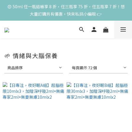
高峰期家長很安心 🧡 滿 3000 元加贈深呼吸10ml一瓶！限量送完
😍 50ml 任一瓶結帳享 8 折，任三瓶享 75 折，任五瓶享 7 折！想
大量訂購另有優惠，快來私訊小編哦 👉 
為止
高峰期家長很安心 🧡 滿 3000 元加贈深呼吸10ml一瓶！限量送完
為止
🌱 情緒與大腦保養
商品排序
每頁顯示 72 個