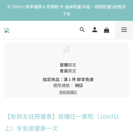
😍 50ml 任一瓶結帳享 8 折，任三瓶享 75 折，任五瓶享 7 折！想
🌸 500ml 夏季優惠６折開跑 🌸 曲線限量30組，頑固限量5組售完
大量訂購另有優惠，快來私訊小編哦 👉 
下架
😍 50ml 任一瓶結帳享 8 折，任三瓶享 75 折，任五瓶享 7 折！想
大量訂購另有優惠，快來私訊小編哦 👉 
首購
限定
會員
限定
指定商品：滿 1 件 即享免運
適用通路：
網店
條款與細則
【新朋友註冊優惠】首購任一單瓶（10ml以
上）享免運優惠一次