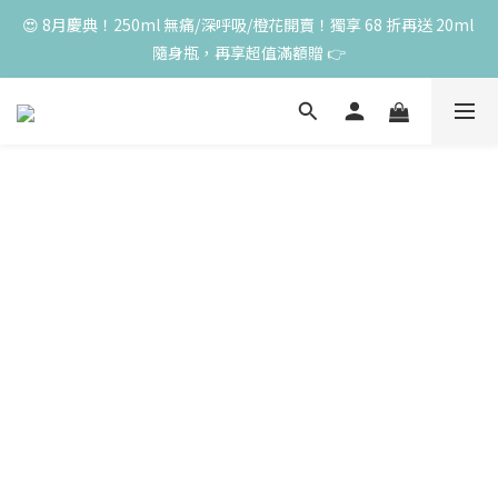
😍 8月慶典！250ml 無痛/深呼吸/橙花開賣！獨享 68 折再送 20ml 
高峰期家長很安心 🧡 滿 3000 元加贈深呼吸10ml一瓶！限量送完
隨身瓶，再享超值滿額贈 👉
為止
😍 50ml 任一瓶結帳享 8 折，任三瓶享 75 折，任五瓶享 7 折！想
大量訂購另有優惠，快來私訊小編哦 👉 
高峰期家長很安心 🧡 滿 3000 元加贈深呼吸10ml一瓶！限量送完
為止