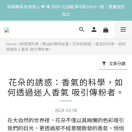
高峰期家長很安心 🧡 滿 3000 元加贈深呼吸10ml一瓶！限量送完
高峰期家長很安心 🧡 滿 3000 元加贈深呼吸10ml一瓶！限量送完
為止
為止
😍 8月慶典！250ml 無痛/深呼吸/橙花開賣！獨享 68 折再送 20ml 
隨身瓶，再享超值滿額贈 👉
Home
/
部落格列表
/
精油的獨特故事
/
花朵的誘惑：香氣的科學，如何
😍 50ml 任一瓶結帳享 8 折，任三瓶享 75 折，任五瓶享 7 折！想
透過迷人香氣 吸引傳粉者。
大量訂購另有優惠，快來私訊小編哦 👉 
文章分類
高峰期家長很安心 🧡 滿 3000 元加贈深呼吸10ml一瓶！限量送完
為止
花朵的誘惑：香氣的科學，如
何透過迷人香氣 吸引傳粉者。
2024-03-08
在大自然的世界裡，花朵不僅以其絢爛的色彩吸引
我們的目光，更透過那不經意間散發的香氣，悄悄