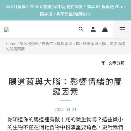
😍 8月慶典！250ml 無痛/深呼吸/橙花開賣！獨享 68 折再送 20ml 
😍 8月慶典！250ml 無痛/深呼吸/橙花開賣！獨享 68 折再送 20ml 
隨身瓶，再享超值滿額贈 👉
隨身瓶，再享超值滿額贈 👉
😍 50ml 任一瓶結帳享 8 折，任三瓶享 75 折，任五瓶享 7 折！想
大量訂購另有優惠，快來私訊小編哦 👉 
Home
/
部落格列表
/
神奇的大腦與香氣之間
/
腸道菌與大腦：影響情緒
的關鍵因素
單筆滿 3000 元，加贈丰胸彈力10ml一瓶，限量送完為止
文章分類
😍 8月慶典！250ml 無痛/深呼吸/橙花開賣！獨享 68 折再送 20ml 
隨身瓶，再享超值滿額贈 👉
腸道菌與大腦：影響情緒的關
鍵因素
2025-03-21
你知道你的腸道裡有數十兆的微生物嗎？這些微小
的生物不僅在消化食物中扮演重要角色，更對我們