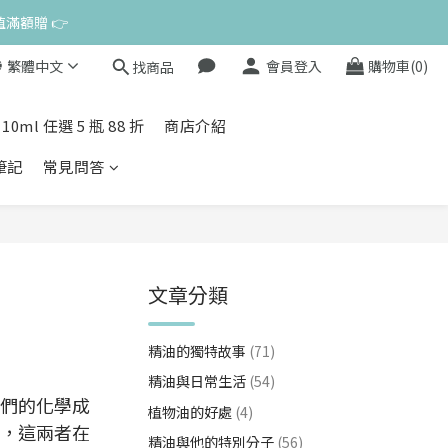
值滿額贈 👉
來私訊小編哦 👉 
繁體中文
會員登入
購物車(0)
找商品
l 任選 5 瓶 88 折
商店介紹
康筆記
常見問答
文章分類
精油的獨特故事
(71)
精油與日常生活
(54)
們的化學成
植物油的好處
(4)
，這兩者在
精油與他的特別分子
(56)