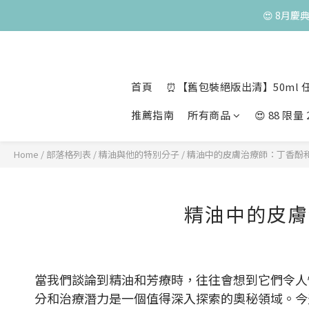
😍 8月慶
😍 50ml 任
首頁
⏰【舊包裝絕版出清】50ml 任
推薦指南
所有商品
😍 88 限
Home
/
部落格列表
/
精油與他的特別分子
/
精油中的皮膚治療師：丁香酚
精油中的皮膚
當我們談論到精油和芳療時，往往會想到它們令人
分和治療潛力是一個值得深入探索的奧秘領域。今