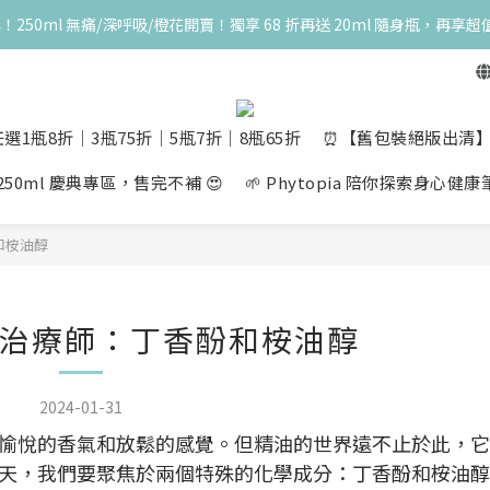
典！250ml 無痛/深呼吸/橙花開賣！獨享 68 折再送 20ml 隨身瓶，再享超
高峰期家長很安心 🧡 滿 3000 元加贈深呼吸10ml一瓶！限量送完為止
一瓶結帳享 8 折，任三瓶享 75 折，任五瓶享 7 折！想大量訂購另有優惠，快
高峰期家長很安心 🧡 滿 3000 元加贈深呼吸10ml一瓶！限量送完為止
選1瓶8折│3瓶75折│5瓶7折│8瓶65折
⏰【舊包裝絕版出清】10m
量 250ml 慶典專區，售完不補 😍
🌱 Phytopia 陪你探索身心健
和桉油醇
治療師：丁香酚和桉油醇
2024-01-31
愉悅的香氣和放鬆的感覺。但精油的世界遠不止於此，它
天，我們要聚焦於兩個特殊的化學成分：丁香酚和桉油醇