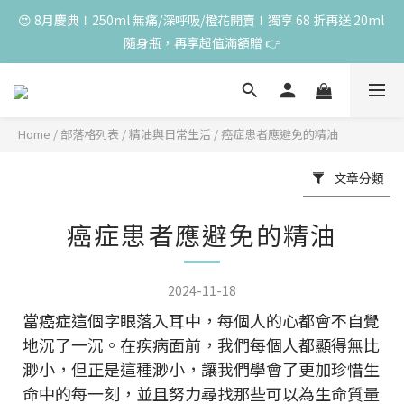
😍 8月慶典！250ml 無痛/深呼吸/橙花開賣！獨享 68 折再送 20ml 
😍 8月慶典！250ml 無痛/深呼吸/橙花開賣！獨享 68 折再送 20ml 
隨身瓶，再享超值滿額贈 👉
隨身瓶，再享超值滿額贈 👉
😍 50ml 任一瓶結帳享 8 折，任三瓶享 75 折，任五瓶享 7 折！想
大量訂購另有優惠，快來私訊小編哦 👉 
Home
/
部落格列表
/
精油與日常生活
/
癌症患者應避免的精油
單筆滿 3000 元，加贈丰胸彈力10ml一瓶，限量送完為止
文章分類
😍 8月慶典！250ml 無痛/深呼吸/橙花開賣！獨享 68 折再送 20ml 
癌症患者應避免的精油
隨身瓶，再享超值滿額贈 👉
2024-11-18
當癌症這個字眼落入耳中，每個人的心都會不自覺
地沉了一沉。在疾病面前，我們每個人都顯得無比
渺小，但正是這種渺小，讓我們學會了更加珍惜生
命中的每一刻，並且努力尋找那些可以為生命質量