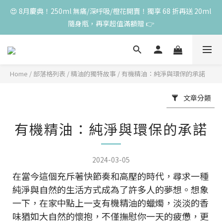
😍 8月慶典！250ml 無痛/深呼吸/橙花開賣！獨享 68 折再送 20ml 
😍 8月慶典！250ml 無痛/深呼吸/橙花開賣！獨享 68 折再送 20ml 
隨身瓶，再享超值滿額贈 👉
隨身瓶，再享超值滿額贈 👉
😍 50ml 任一瓶結帳享 8 折，任三瓶享 75 折，任五瓶享 7 折！想
大量訂購另有優惠，快來私訊小編哦 👉 
Home
/
部落格列表
/
精油的獨特故事
/
有機精油：純淨與環保的承諾
單筆滿 3000 元，加贈丰胸彈力10ml一瓶，限量送完為止
文章分類
😍 8月慶典！250ml 無痛/深呼吸/橙花開賣！獨享 68 折再送 20ml 
有機精油：純淨與環保的承諾
隨身瓶，再享超值滿額贈 👉
2024-03-05
在當今這個充斥著快節奏和高壓的時代，尋求一種
純淨與自然的生活方式成為了許多人的夢想。想象
一下，在家中點上一支有機精油的蠟燭，淡淡的香
味猶如大自然的懷抱，不僅撫慰你一天的疲憊，更