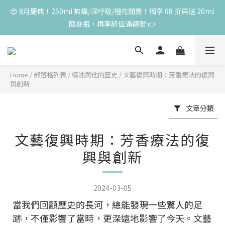
😍 8月慶典！250ml 無痛/深呼吸/橙花開賣！獨享 68 折再送 20ml 
高峰期家長很安心 🧡 滿 3000 元加贈深呼吸10ml一瓶！限量送完
隨身瓶，再享超值滿額贈 👉
為止
😍 50ml 任一瓶結帳享 8 折，任三瓶享 75 折，任五瓶享 7 折！想
大量訂購另有優惠，快來私訊小編哦 👉 
Home
/
部落格列表
/
精油與他的歷史
/
文藝復興時期：芳香療法的復興
高峰期家長很安心 🧡 滿 3000 元加贈深呼吸10ml一瓶！限量送完
與創新
為止
文章分類
文藝復興時期：芳香療法的復
興與創新
2024-03-05
當我們回顧歷史的長河，總能發現一些驚人的足
跡，不僅影響了當時，更深遠地影響了今天。文藝