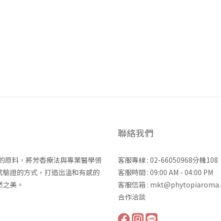
一分鐘弄清楚為什麼自己會變胖
聯絡我們
力的原料，將芳香療法與專業醫學領
客服專線 : 02-66050968分機108
試驗證的方式，打造出溫和有感的
客服時間 : 09:00 AM - 04:00 PM
然之美。
客服信箱 : mkt@phytopiaroma
合作洽談