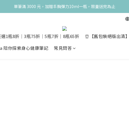
典！250ml 無痛/深呼吸/橙花開賣！獨享 68 折再送 20ml 隨身瓶，再享超
單筆滿 3000 元，加贈丰胸彈力10ml一瓶，限量送完為止
典！250ml 無痛/深呼吸/橙花開賣！獨享 68 折再送 20ml 隨身瓶，再享超
選1瓶8折│3瓶75折│5瓶7折│8瓶65折
⏰【舊包裝絕版出清】10m
opia 陪你探索身心健康筆記
常見問答