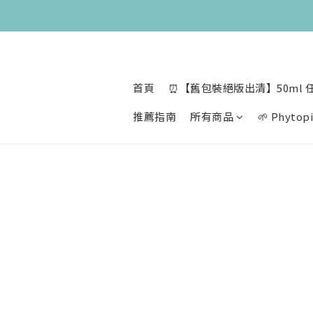
😍 8月慶
😍 8月慶
首頁
⏰【舊包裝絕版出清】50ml 任
推薦指南
所有商品
🌱 Phyt