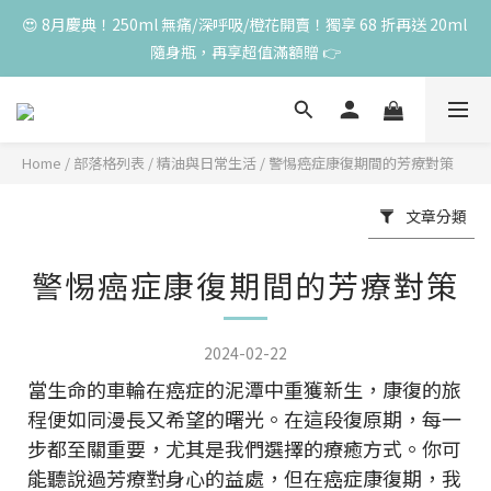
😍 8月慶典！250ml 無痛/深呼吸/橙花開賣！獨享 68 折再送 20ml 
😍 8月慶典！250ml 無痛/深呼吸/橙花開賣！獨享 68 折再送 20ml 
隨身瓶，再享超值滿額贈 👉
隨身瓶，再享超值滿額贈 👉
😍 50ml 任一瓶結帳享 8 折，任三瓶享 75 折，任五瓶享 7 折！想
大量訂購另有優惠，快來私訊小編哦 👉 
Home
/
部落格列表
/
精油與日常生活
/
警惕癌症康復期間的芳療對策
單筆滿 3000 元，加贈丰胸彈力10ml一瓶，限量送完為止
文章分類
😍 8月慶典！250ml 無痛/深呼吸/橙花開賣！獨享 68 折再送 20ml 
警惕癌症康復期間的芳療對策
隨身瓶，再享超值滿額贈 👉
2024-02-22
當生命的車輪在癌症的泥潭中重獲新生，康復的旅
程便如同漫長又希望的曙光。在這段復原期，每一
步都至關重要，尤其是我們選擇的療癒方式。你可
能聽說過芳療對身心的益處，但在癌症康復期，我