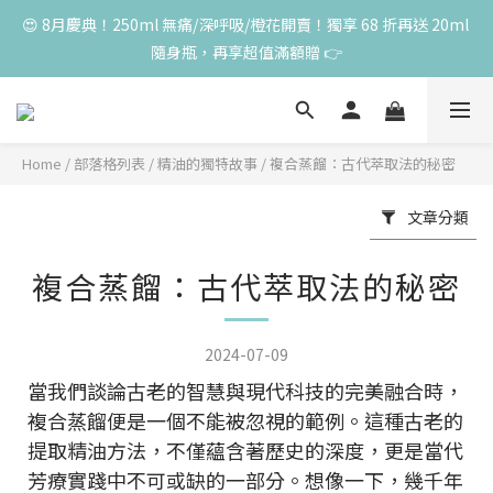
😍 8月慶典！250ml 無痛/深呼吸/橙花開賣！獨享 68 折再送 20ml 
😍 8月慶典！250ml 無痛/深呼吸/橙花開賣！獨享 68 折再送 20ml 
隨身瓶，再享超值滿額贈 👉
隨身瓶，再享超值滿額贈 👉
😍 50ml 任一瓶結帳享 8 折，任三瓶享 75 折，任五瓶享 7 折！想
大量訂購另有優惠，快來私訊小編哦 👉 
Home
/
部落格列表
/
精油的獨特故事
/
複合蒸餾：古代萃取法的秘密
單筆滿 3000 元，加贈丰胸彈力10ml一瓶，限量送完為止
文章分類
😍 8月慶典！250ml 無痛/深呼吸/橙花開賣！獨享 68 折再送 20ml 
複合蒸餾：古代萃取法的秘密
隨身瓶，再享超值滿額贈 👉
2024-07-09
當我們談論古老的智慧與現代科技的完美融合時，
複合蒸餾便是一個不能被忽視的範例。這種古老的
提取精油方法，不僅蘊含著歷史的深度，更是當代
芳療實踐中不可或缺的一部分。想像一下，幾千年