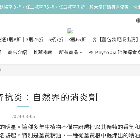
一瓶結帳享 8 折，任三瓶享 75 折，任五瓶享 7 折！想大量訂購另有優惠，快
一瓶結帳享 8 折，任三瓶享 75 折，任五瓶享 7 折！想大量訂購另有優惠，快
🌸 500ml 夏季優惠６折開跑 🌸 曲線限量30組，頑固限量5組售完下架
一瓶結帳享 8 折，任三瓶享 75 折，任五瓶享 7 折！想大量訂購另有優惠，快
選1瓶8折│3瓶75折│5瓶7折│8瓶65折
⏰【舊包裝絕版出清】10m
瓶
商店介紹
推薦指南
所有商品
🌱 Phytopia 陪你
劑
奇抗炎：自然界的消炎劑
2024-03-05
的明星。這種多年生植物不僅在廚房裡以其獨特的香氣和
名鵲起。特別是薑黃精油，一種從薑黃根中提煉出的精油