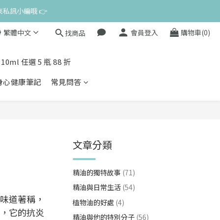
來私訊小編哦 👉 
來私訊小編哦 👉 
繁體中文
會員登入
購物車(0)
找商品
來私訊小編哦 👉 
l 任選 5 瓶 88 折
探索身心健康筆記
常見問答
文章分類
精油的獨特故事
(71)
精油與日常生活
(54)
味道著稱，
植物油的好處
(4)
，它的抗炎
精油與他的特別分子
(56)