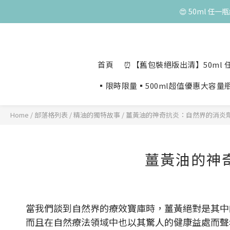
😍 50ml 任
😍 50ml 任
😍 50ml 任
首頁
⏰【舊包裝絕版出清】50ml 任
▪️限時限量▪️500ml超值優惠大容量
Home
/
部落格列表
/
精油的獨特故事
/
薑黃油的神奇抗炎：自然界的消炎
薑黃油的神
當我們談到自然界的療效寶庫時，薑黃絕對是其中
而且在自然療法領域中也以其驚人的健康益處而聲