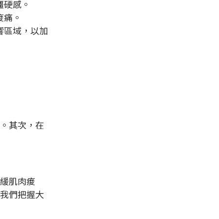
僵硬感。
痠痛。
響區域，以加
。其次，在
緩肌肉痠
我們把握大