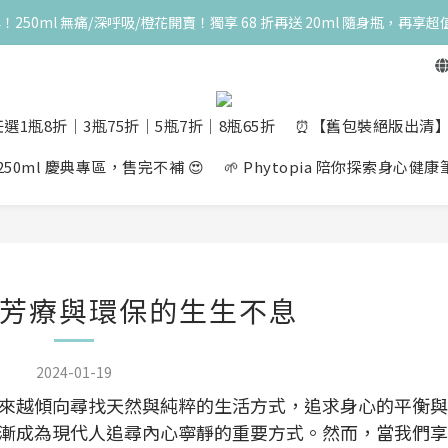
典！250ml 無痛/深呼吸/橙花開賣！獨享 68 折再送 20ml 隨身瓶，再享超
高峰期家長很安心 🧡 滿 3000 元加贈深呼吸10ml一瓶！限量送完為止
一瓶結帳享 8 折，任三瓶享 75 折，任五瓶享 7 折！想大量訂購另有優惠，快
高峰期家長很安心 🧡 滿 3000 元加贈深呼吸10ml一瓶！限量送完為止
選1瓶8折│3瓶75折│5瓶7折│8瓶65折
⏰【舊包裝絕版出清】10m
量 250ml 慶典專區，售完不補 😍
🌱 Phytopia 陪你探索身心健
芳療與環保的生生不息
2024-01-19
來越傾向尋找天然與純粹的生活方式，追求身心的平衡與
漸成為現代人追尋內心寧靜的重要方式。然而，當我們享