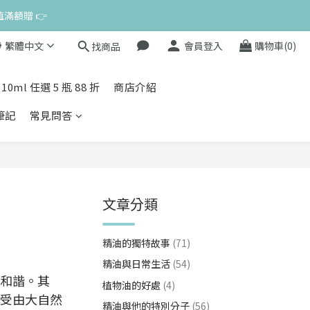
值滿額贈 👉
繁體中文
會員登入
購物車(0)
找商品
來私訊小編哦 👉 
l 任選 5 瓶 88 折
商店介紹
康筆記
常見問答
文章分類
精油的獨特故事
(71)
精油與日常生活
(54)
和諧。其
植物油的好處
(4)
受由大自然
精油與他的特別分子
(56)