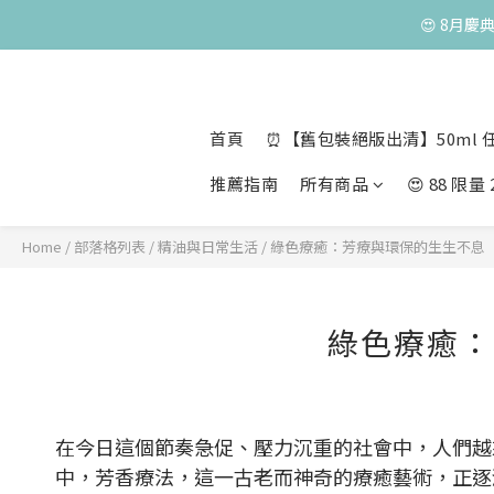
😍 8月慶
😍 50ml 任
首頁
⏰【舊包裝絕版出清】50ml 任
推薦指南
所有商品
😍 88 限
Home
/
部落格列表
/
精油與日常生活
/
綠色療癒：芳療與環保的生生不息
綠色療癒：
在今日這個節奏急促、壓力沉重的社會中，人們越
中，芳香療法，這一古老而神奇的療癒藝術，正逐