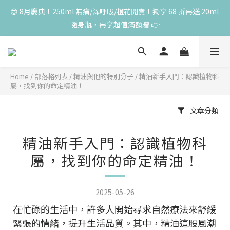
😍 8月慶典！250ml 無痛/深呼吸/橙花開賣！獨享 68 折再送 20ml 
😍 8月慶典！250ml 無痛/深呼吸/橙花開賣！獨享 68 折再送 20ml 
隨身瓶，再享超值滿額贈 👉
隨身瓶，再享超值滿額贈 👉
😍 50ml 任一瓶結帳享 8 折，任三瓶享 75 折，任五瓶享 7 折！想
大量訂購另有優惠，快來私訊小編哦 👉 
Home
/
部落格列表
/
精油與他的特別分子
/
精油新手入門：認識植物科
屬，找到你的命定精油！
單筆滿 3000 元，加贈丰胸彈力10ml一瓶，限量送完為止
文章分類
😍 8月慶典！250ml 無痛/深呼吸/橙花開賣！獨享 68 折再送 20ml 
隨身瓶，再享超值滿額贈 👉
精油新手入門：認識植物科
屬，找到你的命定精油！
2025-05-26
在忙碌的生活中，許多人開始尋求自然療法來舒緩
緊張的情緒，提升生活品質。其中，精油這股風潮