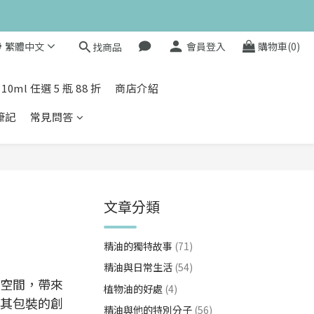
繁體中文
會員登入
購物車(0)
找商品
值滿額贈 👉
來私訊小編哦 👉 
l 任選 5 瓶 88 折
商店介紹
康筆記
常見問答
文章分類
精油的獨特故事
(71)
精油與日常生活
(54)
空間，帶來
植物油的好處
(4)
其包裝的創
精油與他的特別分子
(56)