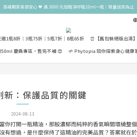
高峰期家長很安心 🧡 滿 3000 元加贈深呼吸10ml一瓶！限量送完為止
高峰期家長很安心 🧡 滿 3000 元加贈深呼吸10ml一瓶！限量送完為止
典！250ml 無痛/深呼吸/橙花開賣！獨享 68 折再送 20ml 隨身瓶，再享超
一瓶結帳享 8 折，任三瓶享 75 折，任五瓶享 7 折！想大量訂購另有優惠，快
選1瓶8折│3瓶75折│5瓶7折│8瓶65折
⏰【舊包裝絕版出清】10m
高峰期家長很安心 🧡 滿 3000 元加贈深呼吸10ml一瓶！限量送完為止
量 250ml 慶典專區，售完不補 😍
🌱 Phytopia 陪你探索身心健
創新：保護品質的關鍵
2024-08-13
當你打開一瓶精油，那股濃郁而純粹的香氣瞬間環繞整個
沒有想過，是什麼保持了這精油的完美品質？答案就在於