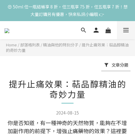
😍 50ml 任一瓶結帳享 8 折，任三瓶享 75 折，任五瓶享 7 折！想
😍 50ml 任一瓶結帳享 8 折，任三瓶享 75 折，任五瓶享 7 折！想
大量訂購另有優惠，快來私訊小編哦 👉 
大量訂購另有優惠，快來私訊小編哦 👉 
🌸 500ml 夏季優惠６折開跑 🌸 曲線限量30組，頑固限量5組售完
下架
Home
/
部落格列表
/
精油與他的特別分子
/
提升止痛效果：萜品醇精油
😍 50ml 任一瓶結帳享 8 折，任三瓶享 75 折，任五瓶享 7 折！想
的奇妙力量
大量訂購另有優惠，快來私訊小編哦 👉 
文章分類
提升止痛效果：萜品醇精油的
奇妙力量
2024-08-15
你是否知道，有一種神奇的天然物質，能夠在不增
加副作用的前提下，增強止痛藥物的效果？這裡要