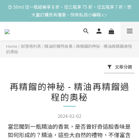
高峰期家長很安心 🧡 滿 3000 元加贈深呼吸10ml一瓶！限量送完
😍 50ml 任一瓶結帳享 8 折，任三瓶享 75 折，任五瓶享 7 折！想
大量訂購另有優惠，快來私訊小編哦 👉 
為止
高峰期家長很安心 🧡 滿 3000 元加贈深呼吸10ml一瓶！限量送完
為止
Home
/
部落格列表
/
精油的獨特故事
/
再精餾的神秘 - 精油再精餾過程
的奧秘
文章分類
再精餾的神秘 - 精油再精餾過
程的奧秘
2024-02-02
當您聞到一瓶精油的香氣，是否曾好奇這股香味是
如何形成的？精油，這些大自然的禮物，不僅富含