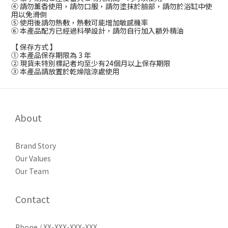
④ 請勿薰香使用，請勿口服，請勿塗抹於臉部，請勿於浴缸中使
用以免滑倒
⑤ 使用後請勿熱敷，熱敷可能增加敏感機率
⑥ 本產品配方已經過科學設計，請勿自行加入額外精油
【 保存方式 】
① 本產品保存期限為 3 年
② 現貨未特別標記者均至少有24個月以上保存期限
③ 本產品請放置於乾燥陰涼處使用
About
Brand Story
Our Values
Our Team
Contact
Phone / XX-XXX-XXX-XXX