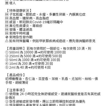
🈲 壞人
【 特殊健康狀況 】
🆗 子宮肌瘤、腺肌症、水瘤、多囊性卵巢、內膜異位症
🆗 高血壓、糖尿病、高血脂症
🆗 感冒、新冠肺炎Covid-19確診隔離中
🆗 異位性皮膚炎、蕁麻疹
🆗 發燒、體溫過高
🆗 氣喘平時呵護
🚫 氣喘急性發作期
⚠️ 如有特殊醫囑，例如甲狀腺疾病或癌症，應先徵詢醫師意見
【 用量說明 】若每次使用於一個部位，每次使用 10 滴，則
① 500ml 為 10000 滴➔約可使用 1000 回
② 250ml 為 5000 滴➔約可使用 500 回
③ 50ml 為 1000 滴➔約可使用 100 回
④ 10ml 為 200 滴➔可使用 20 回
⑤ 2ml 為 40 滴➔約可使用 4 回
【 產品成份 】
初榨橄欖油、杏仁油、百里香、茶樹、乳香、尤加利、絲柏、佛
手柑、胡椒薄荷
【 注意事項 】
① 使用後 24 小時若完全無舒緩感受，建議就醫檢查是否有其他感
染情況
② 急性過敏症狀發作期，應以立即用藥控制症狀為優先
③ 懷孕期間＆產後當天＆哺乳期間，均可以使用