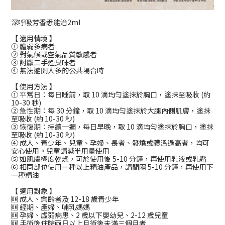
深呼吸芳香悉能治2ml
【 適用情境 】
① 體弱多病者
② 對氣候或空氣品質敏感者
③ 討厭二手煙臭味者
④ 無法避開人多的公共場合時
【 使用方法 】
① 平常日：每日睡前，取 10 滴均勻塗抹於胸口，塗抹至吸收 (約
10-30 秒)
② 急性期：每 30 分鐘，取 10 滴均勻塗抹於大腿內側肌膚，塗抹
至吸收 (約 10-30 秒)
③ 恢復期：持續一週，每日早晚，取 10 滴均勻塗抹於胸口，塗抹
至吸收 (約 10-30 秒)
④ 成人、青少年、兒童、孕婦、長者、發燒或體溫過高者，均可
安心使用。兒童請減半用量使用
⑤ 如肌膚極度乾燥，可於使用後 5-10 分鐘，再使用乳液或乳霜
⑥ 相同部位使用一種以上精油產品，請間隔 5-10 分鐘，再使用下
一種精油
【 適用對象 】
🆗 成人、樂齡者及 12-18 歲青少年
🆗 經期、產婦、哺乳媽媽
🆗 孕婦、虛弱病患、2 歲以下嬰幼兒、2-12 歲兒童
🆗 手術後住院兩日以上且術後未滿三個月者