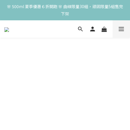
😍 50ml 任一瓶結帳享 8 折，任三瓶享 75 折，任五瓶享 7 折！想
🌸 500ml 夏季優惠６折開跑 🌸 曲線限量30組，頑固限量5組售完
大量訂購另有優惠，快來私訊小編哦 👉 
下架
😍 50ml 任一瓶結帳享 8 折，任三瓶享 75 折，任五瓶享 7 折！想
大量訂購另有優惠，快來私訊小編哦 👉 