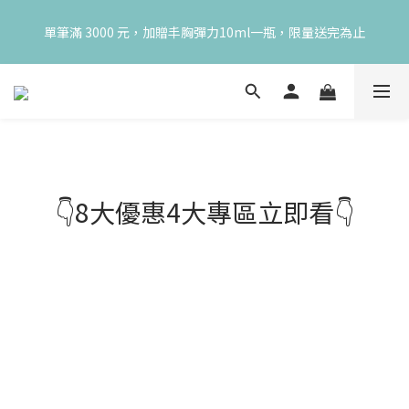
😍 8月慶典！250ml 無痛/深呼吸/橙花開賣！獨享 68 折再送 20ml 
單筆滿 3000 元，加贈丰胸彈力10ml一瓶，限量送完為止
隨身瓶，再享超值滿額贈 👉
😍 8月慶典！250ml 無痛/深呼吸/橙花開賣！獨享 68 折再送 20ml 
隨身瓶，再享超值滿額贈 👉
👇8大優惠4大專區立即看👇