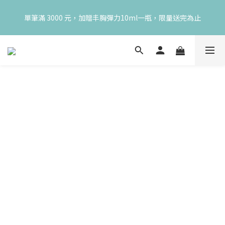
😍 8月慶典！250ml 無痛/深呼吸/橙花開賣！獨享 68 折再送 20ml 
單筆滿 3000 元，加贈丰胸彈力10ml一瓶，限量送完為止
隨身瓶，再享超值滿額贈 👉
😍 8月慶典！250ml 無痛/深呼吸/橙花開賣！獨享 68 折再送 20ml 
隨身瓶，再享超值滿額贈 👉