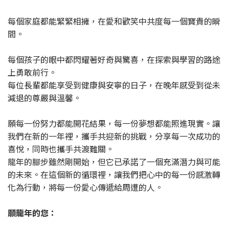
每個家庭都能緊緊相擁，在愛和歡笑中共度每一個寶貴的瞬
間。
每個孩子的眼中都閃耀著好奇與驚喜，在探索與學習的路途
上勇敢前行。
每位長輩都能享受到健康與安寧的日子，在晚年感受到從未
減退的尊嚴與溫馨。
願每一份努力都能開花結果，每一份夢想都能照進現實。讓
我們在新的一年裡，攜手共迎新的挑戰，分享每一次成功的
喜悅，同時也攜手共渡難關。
龍年的腳步雖然剛開始，但它已承諾了一個充滿潛力與可能
的未來。在這個新的循環裡，讓我們把心中的每一份感激轉
化為行動，將每一份愛心傳遞給周遭的人。
願龍年的您：