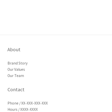
綠色光合｜優惠兔MUCH新年慶
About
Brand Story
Our Values
Our Team
Contact
Phone / XX-XXX-XXX-XXX
Hours / XXXX-XXXX