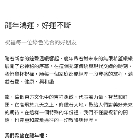
龍年鴻運，好運不斷
祝福每一位綠色光合的好朋友
隨著新春的鐘聲溫暖響起，龍年帶著對未來的無限希望緩緩
展開了它神秘的序幕。在這個充滿傳統與現代交織的時刻，
我們舉杯祝福，願每一個家庭都能經歷一段豐盛的旅程，滿
載著愛、健康、與和諧。
龍，這個東方文化中的吉祥象徵，代表著力量、智慧和好
運。它高飛於九天之上，俯瞰著大地，帶給人們對美好未來
的期待。在這樣一個特殊的年份裡，我們不僅慶祝新的開
始，也尊重和感激過往的一切教誨與經歷。
我們希望在龍年裡：