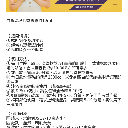
曲線助理芳香護膚油10ml
【 適用情境 】
① 嗜吃宵夜及甜食者
② 經常有聚餐派對者
③ 長時間久坐不動者
【 使用方法 】
① 每日早晚，取 10 滴塗抹於 A4 面積的肌膚上，或塗抹於想要呵
護的部位，塗抹至吸收 (約 10-30 秒) 即可穿衣
② 亦可於午餐前 30 分鐘，取 5 滴均勻塗抹於胃部
③ 每日飲水量務必超過 2500cc，以免身體自然代謝機能過低而影
響健康
④ 沐浴後＆運動後使用，成效最有感
⑤ 於 SPA 中使用，請以植物油稀釋 8-10 倍
⑥ 如肌膚極度乾燥，可於使用後 5-10 分鐘，再使用乳液或乳霜
⑦ 相同部位使用一種以上精油產品，請間隔 5-10 分鐘，再使用下
一種精油
【 適用對象 】
🆗 成人、樂齡者及 12-18 歲青少年
🆗 經期、產婦、哺乳媽媽
🚫 孕婦、虛弱病患、2 歲以下嬰幼兒、2-12 歲兒童