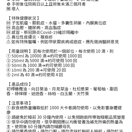
🚫 手術後住院兩日以上且術後未滿三個月者
🈲 壞人
【 特殊健康狀況 】
🆗 子宮肌瘤、腺肌症、水瘤、多囊性卵巢、內膜異位症
🆗 高血壓、糖尿病、高血脂症
🆗 感冒、新冠肺炎Covid-19確診隔離中
⚠️ 異位性皮膚炎、蕁麻疹
⚠️ 如有特殊醫囑，例如甲狀腺疾病或癌症，應先徵詢醫師意見
【 用量說明 】若每次使用於一個部位，每次使用 10 滴，則
① 500ml 為 10000 滴➔約可使用 1000 回
② 250ml 為 5000 滴➔約可使用 500 回
③ 50ml 為 1000 滴➔約可使用 100 回
④ 10ml 為 200 滴➔可使用 20 回
⑤ 2ml 為 40 滴➔約可使用 4 回
【 產品成份 】
初榨橄欖油、向日葵油、月見草油、杜松漿果、葡萄柚、甜茴
香、綠檸檬、迷迭香、絲柏、白玉蘭、天竹葵
【 注意事項 】
① 飲食總熱量攝取低於 1000 大卡者請勿使用，以免影響身體健
康
② 請避免於睡前 30 分鐘內使用，以免頻跑廁所導致睡眠品質變差
③ 懷孕中請勿使用，懷孕期間應以均衡營養及補充所需的熱量為
主。使用後 60 分鐘內請勿哺餵母乳
④ 請勿薰香使用，請勿口服，請勿塗抹於胸部＆臉部，請勿於浴