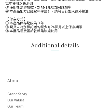
缸中使用以免滑倒
⑤ 使用後請勿熱敷，熱敷可能增加敏感機率
⑥ 本產品配方已經過科學設計，請勿自行加入額外精油
【 保存方式 】
① 本產品保存期限為 3 年
② 現貨未特別標記者均至少有24個月以上保存期限
③ 本產品請放置於乾燥陰涼處使用
Additional details
About
Brand Story
Our Values
Our Team