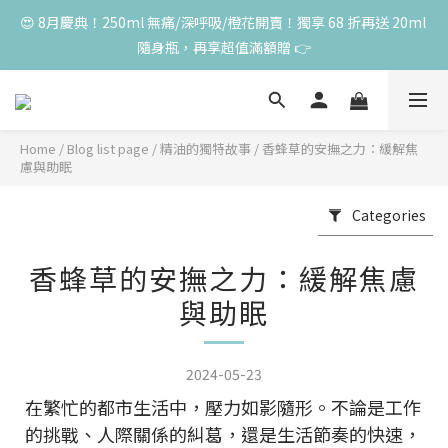
😍 8月慶典！250ml 無痛/深呼吸/橙花開賣！獨享 68 折再送 20ml 
高峰期家長很安心 🧡 滿 3000 元加贈深呼吸10ml一瓶！限量送完
隨身瓶，再享超值滿額贈 👉
為止
😍 50ml 任一瓶結帳享 8 折，任三瓶享 75 折，任五瓶享 7 折！想
大量訂購另有優惠，快來私訊小編哦 👉 
Home
/
Blog list page
/
精油的獨特故事
/
香蜂草的安撫之力：緩解焦
高峰期家長很安心 🧡 滿 3000 元加贈深呼吸10ml一瓶！限量送完
慮與助眠
為止
Categories
香蜂草的安撫之力：緩解焦慮
與助眠
2024-05-23
在繁忙的都市生活中，壓力如影隨形。不論是工作
的挑戰、人際關係的糾葛，還是生活節奏的快速，