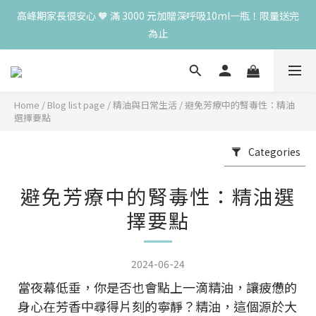
高峰期家長很安心 🧡 滿 3000 元加贈深呼吸10ml一瓶！限量送完
高峰期家長很安心 🧡 滿 3000 元加贈深呼吸10ml一瓶！限量送完
為止
為止
😍 8月慶典！250ml 無痛/深呼吸/橙花開賣！獨享 68 折再送 20ml 
隨身瓶，再享超值滿額贈 👉
Home
/
Blog list page
/
精油與日常生活
/
避免芳療中的腎毒性：精油
😍 50ml 任一瓶結帳享 8 折，任三瓶享 75 折，任五瓶享 7 折！想
選擇要點
大量訂購另有優惠，快來私訊小編哦 👉 
Categories
高峰期家長很安心 🧡 滿 3000 元加贈深呼吸10ml一瓶！限量送完
為止
避免芳療中的腎毒性：精油選
擇要點
2024-06-24
當夜幕低垂，你是否也會點上一滴精油，讓疲憊的
身心在芳香中尋得片刻的寧靜？精油，這個源於大