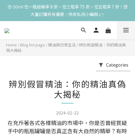
😍 8月慶典！250ml 無痛/深呼吸/橙花開賣！獨享 68 折再送 20ml 
😍 50ml 任一瓶結帳享 8 折，任三瓶享 75 折，任五瓶享 7 折！想
大量訂購另有優惠，快來私訊小編哦 👉 
隨身瓶，再享超值滿額贈 👉
單筆滿 3000 元，加贈丰胸彈力10ml一瓶，限量送完為止
Home
/
Blog list page
/
精油與日常生活
/
辨別假冒精油：你的精油真
😍 8月慶典！250ml 無痛/深呼吸/橙花開賣！獨享 68 折再送 20ml 
偽大揭秘
隨身瓶，再享超值滿額贈 👉
Categories
辨別假冒精油：你的精油真偽
大揭秘
2024-02-22
在充斥著各式各樣精油的市場中，你是否曾經質疑
手中的瓶瓶罐罐是否真正含有大自然的精華？有時