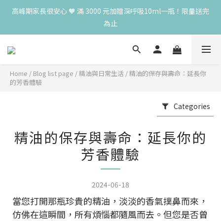
高峰期家長很安心 🧡 滿 3000 元加贈深呼吸10ml一瓶！限量送完
高峰期家長很安心 🧡 滿 3000 元加贈深呼吸10ml一瓶！限量送完
為止
為止
😍 8月慶典！250ml 無痛/深呼吸/橙花開賣！獨享 68 折再送 20ml 
隨身瓶，再享超值滿額贈 👉
Home
/
Blog list page
/
精油與日常生活
/
精油的保存與壽命：延長你
😍 50ml 任一瓶結帳享 8 折，任三瓶享 75 折，任五瓶享 7 折！想
的芳香體驗
大量訂購另有優惠，快來私訊小編哦 👉 
Categories
高峰期家長很安心 🧡 滿 3000 元加贈深呼吸10ml一瓶！限量送完
為止
精油的保存與壽命：延長你的
芳香體驗
2024-06-18
當您打開那瓶珍貴的精油，淡淡的香氣撲鼻而來，
仿佛在這瞬間，所有煩惱都隨風而去。但您是否曾