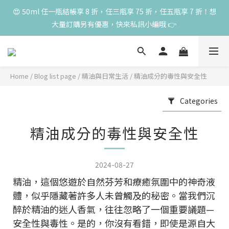
高峰期家長很安心 🧡 滿 3000 元加贈深呼吸10ml一瓶！限量送完
😍 50ml 任一瓶結帳享 8 折，任三瓶享 75 折，任五瓶享 7 折！想
大量訂購另有優惠，快來私訊小編哦 👉 
為止
高峰期家長很安心 🧡 滿 3000 元加贈深呼吸10ml一瓶！限量送完
為止
Home
/
Blog list page
/
精油與日常生活
/
精油成分的毒性與安全性
Categories
精油成分的毒性與安全性
2024-08-27
精油，這個悠遊於自然芬芳和療癒氛圍中的神奇液
體，似乎隱藏著許多人未曾觸及的秘密。當我們沉
醉於精油的迷人香氣，往往忽略了一個重要議題—
安全性與毒性。是的，你沒有看錯，即使是源自大