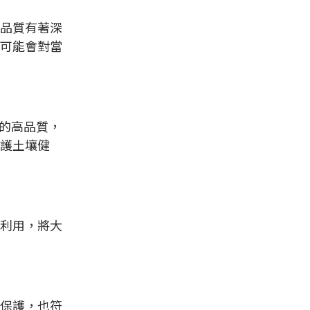
品質有著深
可能會對當
的高品質，
護土壤健
利用，將大
保護，也符