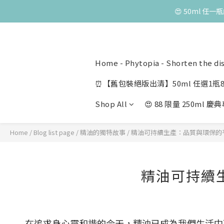
😍 50ml 任
Home - Phytopia - Shorten the di
⏰【舊包裝絕版出清】50ml 任選1瓶8
Shop All
😍 88 限量 250ml 
Home
/
Blog list page
/
精油的獨特故事
/
精油可持續生產：品質與環保的
精油可持續
在追求身心靈和諧的今天，精油已成為我們生活中