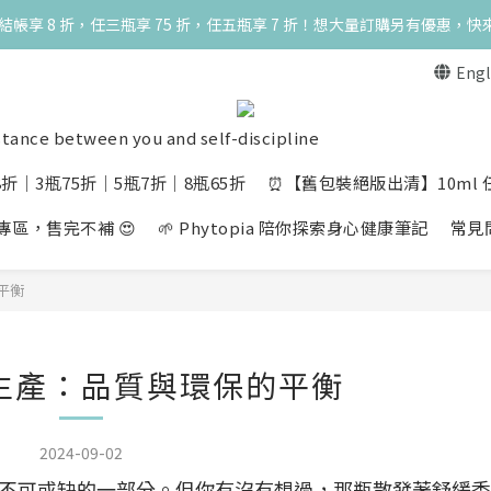
一瓶結帳享 8 折，任三瓶享 75 折，任五瓶享 7 折！想大量訂購另有優惠，快
高峰期家長很安心 🧡 滿 3000 元加贈深呼吸10ml一瓶！限量送完為止
Engl
高峰期家長很安心 🧡 滿 3000 元加贈深呼吸10ml一瓶！限量送完為止
stance between you and self-discipline
折│3瓶75折│5瓶7折│8瓶65折
⏰【舊包裝絕版出清】10ml 任選
慶典專區，售完不補 😍
🌱 Phytopia 陪你探索身心健康筆記
常見
平衡
生產：品質與環保的平衡
2024-09-02
不可或缺的一部分。但你有沒有想過，那瓶散發著舒緩香