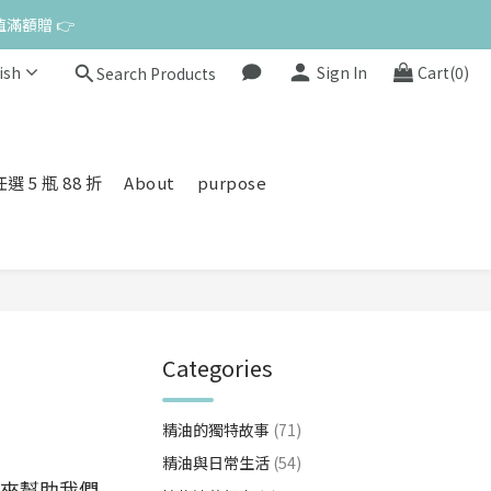
值滿額贈 👉
值滿額贈 👉
ish
Sign In
Cart(0)
Search Products
來私訊小編哦 👉 
值滿額贈 👉
 5 瓶 88 折
About
purpose
Categories
精油的獨特故事
(71)
精油與日常生活
(54)
來幫助我們