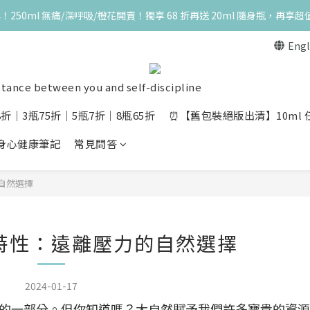
典！250ml 無痛/深呼吸/橙花開賣！獨享 68 折再送 20ml 隨身瓶，再享超
典！250ml 無痛/深呼吸/橙花開賣！獨享 68 折再送 20ml 隨身瓶，再享超
Engl
一瓶結帳享 8 折，任三瓶享 75 折，任五瓶享 7 折！想大量訂購另有優惠，快
單筆滿 3000 元，加贈丰胸彈力10ml一瓶，限量送完為止
stance between you and self-discipline
典！250ml 無痛/深呼吸/橙花開賣！獨享 68 折再送 20ml 隨身瓶，再享超
折│3瓶75折│5瓶7折│8瓶65折
⏰【舊包裝絕版出清】10ml 任選
探索身心健康筆記
常見問答
自然選擇
特性：遠離壓力的自然選擇
2024-01-17
的一部分。但你知道嗎？大自然賦予我們許多寶貴的資源