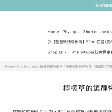
😍 8月慶
😍 8月慶
😍 50ml 任
Home - Phytopia - Shorten the di
😍 8月慶
⏰【舊包裝絕版出清】50ml 任選1瓶8
Shop All
🌱 Phytopia 陪你
Home
/
Blog list page
/
精油的獨特故事
/
檸檬草的鎮靜特性：遠離壓力的
檸檬草的鎮靜
在繁忙的現代生活中，壓力已經成為我們無法逃避