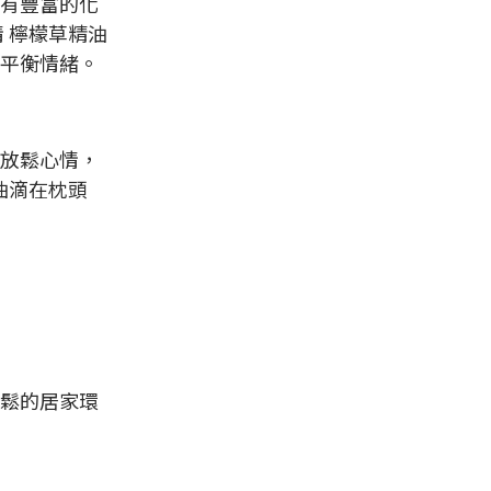
有豐富的化
 檸檬草精油
平衡情緒。
放鬆心情，
油滴在枕頭
鬆的居家環