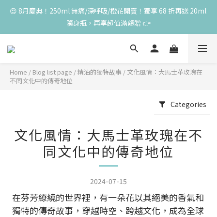
😍 8月慶典！250ml 無痛/深呼吸/橙花開賣！獨享 68 折再送 20ml 
高峰期家長很安心 🧡 滿 3000 元加贈深呼吸10ml一瓶！限量送完
隨身瓶，再享超值滿額贈 👉
為止
😍 50ml 任一瓶結帳享 8 折，任三瓶享 75 折，任五瓶享 7 折！想
大量訂購另有優惠，快來私訊小編哦 👉 
Home
/
Blog list page
/
精油的獨特故事
/
文化風情：大馬士革玫瑰在
高峰期家長很安心 🧡 滿 3000 元加贈深呼吸10ml一瓶！限量送完
不同文化中的傳奇地位
為止
Categories
文化風情：大馬士革玫瑰在不
同文化中的傳奇地位
2024-07-15
在芬芳繚繞的世界裡，有一朵花以其絕美的香氣和
獨特的傳奇故事，穿越時空、跨越文化，成為全球