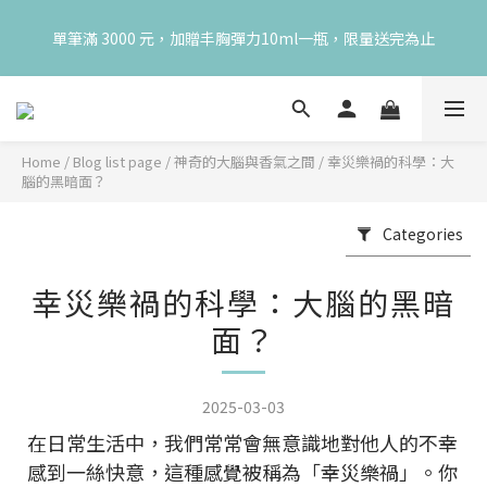
😍 8月慶典！250ml 無痛/深呼吸/橙花開賣！獨享 68 折再送 20ml 
單筆滿 3000 元，加贈丰胸彈力10ml一瓶，限量送完為止
隨身瓶，再享超值滿額贈 👉
😍 8月慶典！250ml 無痛/深呼吸/橙花開賣！獨享 68 折再送 20ml 
隨身瓶，再享超值滿額贈 👉
Home
/
Blog list page
/
神奇的大腦與香氣之間
/
幸災樂禍的科學：大
腦的黑暗面？
Categories
幸災樂禍的科學：大腦的黑暗
面？
2025-03-03
在日常生活中，我們常常會無意識地對他人的不幸
感到一絲快意，這種感覺被稱為「幸災樂禍」。你