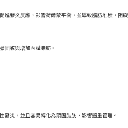
促進發炎反應，影響荷爾蒙平衡，並導致脂肪堆積，阻礙
膽固醇與增加內臟脂肪。
性發炎，並且容易轉化為頑固脂肪，影響體重管理。