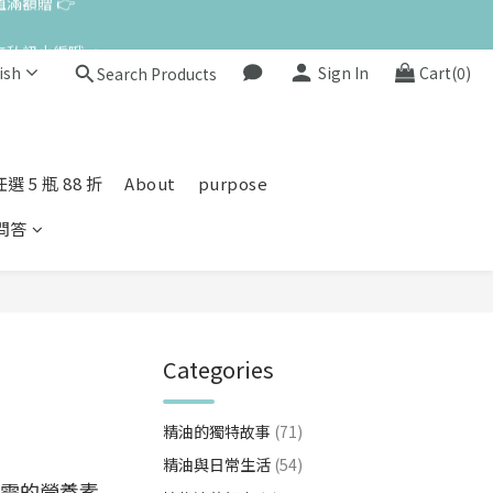
來私訊小編哦 👉 
ish
Sign In
Cart(0)
Search Products
 5 瓶 88 折
About
purpose
問答
Categories
精油的獨特故事
(71)
精油與日常生活
(54)
需的營養素