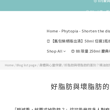
😍 50ml 任
Home - Phytopia - Shorten the di
⏰【舊包裝絕版出清】50ml 任選1瓶8
Shop All
😍 88 限量 250ml 
Home
/
Blog list page
/
身體與心靈保健
/
好脂肪與壞脂肪的差別？精油如
好脂肪與壞脂肪的
「想減重，就要戒掉脂肪？」這可能是許多人對瘦