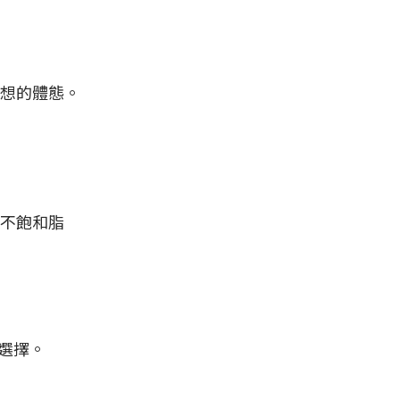
想的體態。
不飽和脂
選擇。