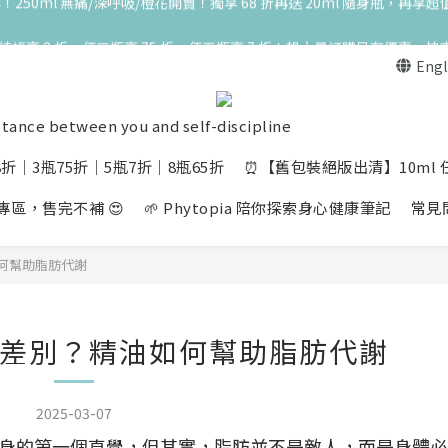
一瓶結帳享 8 折，任三瓶享 75 折，任五瓶享 7 折！想大量訂購另有優惠，快
高峰期家長很安心 🧡 滿 3000 元加贈深呼吸10ml一瓶！限量送完為止
Engl
高峰期家長很安心 🧡 滿 3000 元加贈深呼吸10ml一瓶！限量送完為止
stance between you and self-discipline
折│3瓶75折│5瓶7折│8瓶65折
⏰【舊包裝絕版出清】10ml 任選
慶典專區，售完不補 😍
🌱 Phytopia 陪你探索身心健康筆記
常見
何幫助脂肪代謝
差別？精油如何幫助脂肪代謝
2025-03-07
身的第一個直覺，但其實，脂肪並不是敵人，而是身體必