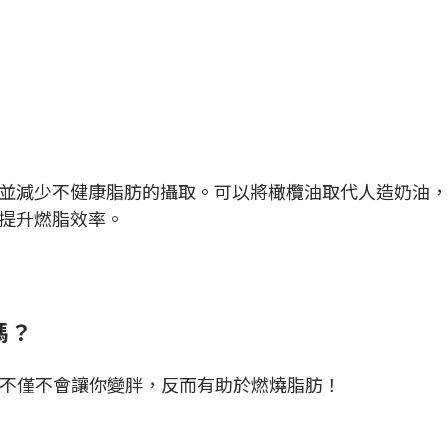
並減少不健康脂肪的攝取。可以將橄欖油取代人造奶油，
提升燃脂效率。
嗎？
肪不僅不會讓你變胖，反而有助於燃燒脂肪！