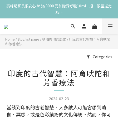
高峰期家長很安心 🧡 滿 3000 元加贈深呼吸10ml一瓶！限量送完
高峰期家長很安心 🧡 滿 3000 元加贈深呼吸10ml一瓶！限量送完
為止
為止
😍 8月慶典！250ml 無痛/深呼吸/橙花開賣！獨享 68 折再送 20ml 
隨身瓶，再享超值滿額贈 👉
Home
/
Blog list page
/
精油與他的歷史
/
印度的古代智慧：阿育吠陀
😍 50ml 任一瓶結帳享 8 折，任三瓶享 75 折，任五瓶享 7 折！想
和芳香療法
大量訂購另有優惠，快來私訊小編哦 👉 
Categories
高峰期家長很安心 🧡 滿 3000 元加贈深呼吸10ml一瓶！限量送完
為止
印度的古代智慧：阿育吠陀和
芳香療法
2024-02-23
當談到印度的古老智慧，大多數人可能會想到瑜
伽、冥想，或是色彩繽紛的文化傳統。然而，你可