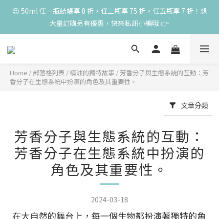
高峰期家長很安心 🧡 滿 3000 元加贈深呼吸10ml一瓶！限量送完
😍 50ml 任一瓶結帳享 8 折，任三瓶享 75 折，任五瓶享 7 折！想
大量訂購另有優惠，快來私訊小編哦 👉 
為止
高峰期家長很安心 🧡 滿 3000 元加贈深呼吸10ml一瓶！限量送完
為止
Home
/
部落格列表
/
精油的獨特故事
/
芳香分子與生態系統的互動：芳
香分子在生態系統中扮演的角色及其重要性。
文章分類
芳香分子與生態系統的互動：
芳香分子在生態系統中扮演的
角色及其重要性。
2024-03-18
在大自然的舞台上，每一個生物都扮演著獨特的角