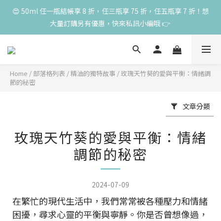
高峰期家長很安心 🧡 滿 3000 元加贈深呼吸10ml一瓶！限量送完
😍 50ml 任一瓶結帳享 8 折，任三瓶享 75 折，任五瓶享 7 折！想
大量訂購另有優惠，快來私訊小編哦 👉 
為止
高峰期家長很安心 🧡 滿 3000 元加贈深呼吸10ml一瓶！限量送完
為止
Home
/
部落格列表
/
精油的獨特故事
/
玫瑰天竹葵的愛與平衡：情緒調
節的秘密
文章分類
玫瑰天竹葵的愛與平衡：情緒
調節的秘密
2024-07-09
在繁忙的現代生活中，我們常常被各種壓力和情緒
困擾，尋求心靈的平衡與寧靜。你是否曾想像過，